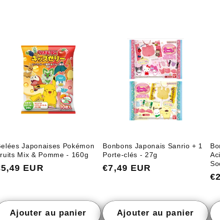
elées Japonaises Pokémon
Bonbons Japonais Sanrio + 1
Bo
ruits Mix & Pomme - 160g
Porte-clés - 27g
Ac
So
Prix
€5,49 EUR
Prix
€7,49 EUR
Pr
€
habituel
habituel
ha
Ajouter au panier
Ajouter au panier