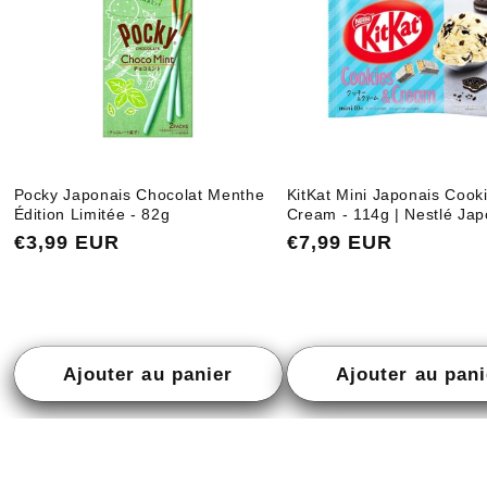
Pocky Japonais Chocolat Menthe
KitKat Mini Japonais Cook
Édition Limitée - 82g
Cream - 114g | Nestlé Ja
Prix
€3,99 EUR
Prix
€7,99 EUR
habituel
habituel
Ajouter au panier
Ajouter au pani