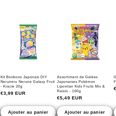
Kit Bonbons Japonais DIY
Assortiment de Gelées
G
Neruneru Nerune Galaxy Fruit
Japonaises Pokémon
F
- Kracie 20g
Lipovitan Kids Fruits Mix &
Raisin - 160g
Prix
€3,99 EUR
Prix
€5,49 EUR
habituel
habituel
Ajouter au panier
Ajouter au panier