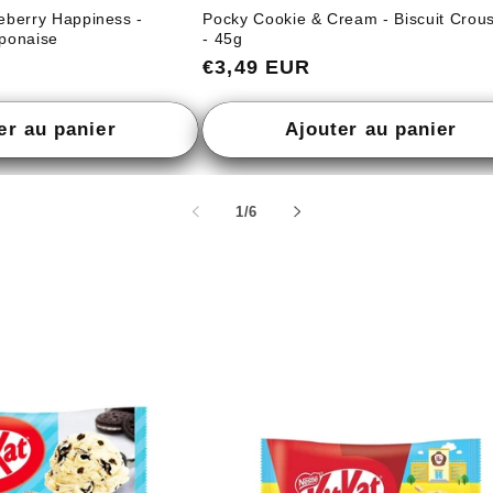
ueberry Happiness -
Pocky Cookie & Cream - Biscuit Croust
aponaise
- 45g
Prix
€3,49 EUR
habituel
er au panier
Ajouter au panier
de
1
/
6