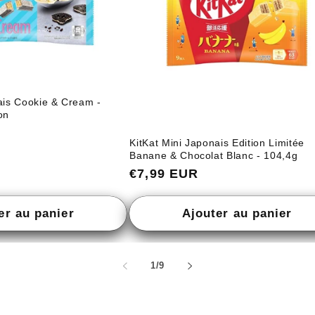
ais Cookie & Cream -
on
KitKat Mini Japonais Edition Limitée
Banane & Chocolat Blanc - 104,4g
Prix
€7,99 EUR
habituel
er au panier
Ajouter au panier
de
1
/
9