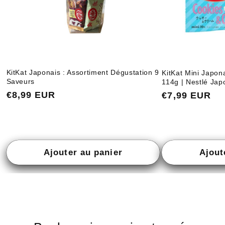
KitKat Japonais : Assortiment Dégustation 9
KitKat Mini Japon
Saveurs
114g | Nestlé Jap
Prix
€8,99 EUR
Prix
€7,99 EUR
habituel
habituel
Ajouter au panier
Ajout