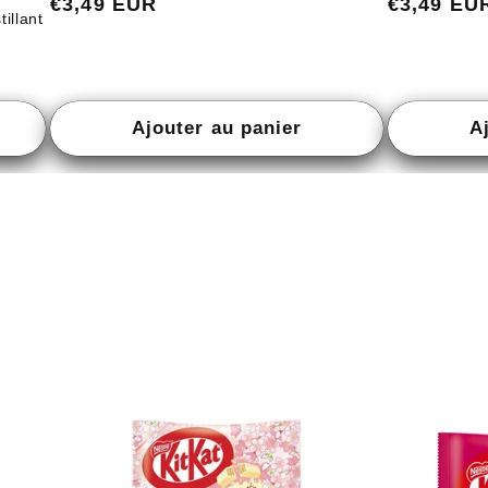
Prix
€3,49 EUR
Prix
€3,49 EU
illant
habituel
habituel
Ajouter au panier
A