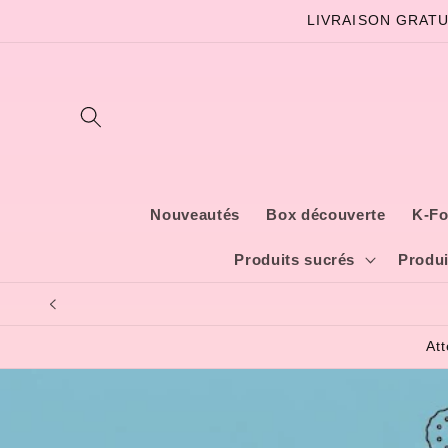
et
LIVRAISON GRATU
passer
au
contenu
Nouveautés
Box découverte
K-Fo
Produits sucrés
Produi
At