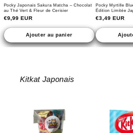
Pocky Japonais Sakura Matcha – Chocolat
Pocky Myrtille Bl
au Thé Vert & Fleur de Cerisier
Édition Limitée J
Prix
€9,99 EUR
Prix
€3,49 EUR
habituel
habituel
Ajouter au panier
Ajout
Kitkat Japonais