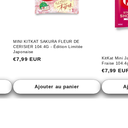
MINI KITKAT SAKURA FLEUR DE
CERISIER 104.4G - Édition Limitée
Japonaise
KitKat Mini 
Prix
€7,99 EUR
Fraise 104.4
habituel
Prix
€7,99 EU
habituel
Ajouter au panier
A