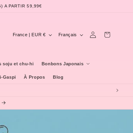
 A PARTIR 59,99€
P
L
Panier
Connexion
France | EUR €
Français
a
a
y
n
s
g
 soju et chu-hi
Bonbons Japonais
/
u
i-Gaspi
À Propos
Blog
r
e
é
g
i
o