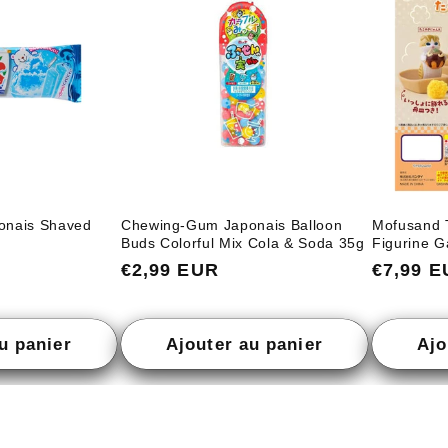
onais Shaved
Chewing-Gum Japonais Balloon
Mofusand 
Buds Colorful Mix Cola & Soda 35g
Figurine 
Prix
€2,99 EUR
Prix
€7,99 
habituel
habitue
u panier
Ajouter au panier
Ajo