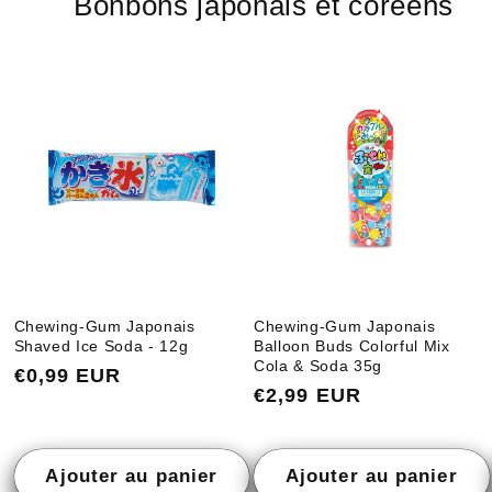
Bonbons japonais et coréens
Chewing-Gum Japonais
Chewing-Gum Japonais
Shaved Ice Soda - 12g
Balloon Buds Colorful Mix
Cola & Soda 35g
Prix
€0,99 EUR
Prix
€2,99 EUR
habituel
habituel
Ajouter au panier
Ajouter au panier