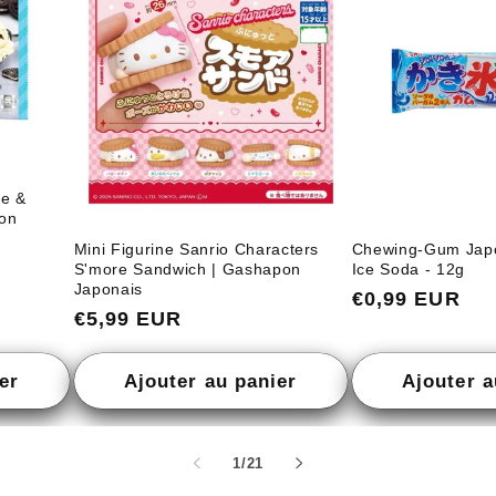
ie &
pon
Mini Figurine Sanrio Characters
Chewing-Gum Jap
S'more Sandwich | Gashapon
Ice Soda - 12g
Japonais
Prix
€0,99 EUR
Prix
€5,99 EUR
habituel
habituel
er
Ajouter au panier
Ajouter a
de
1
/
21