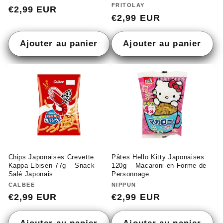
Fournisseur :
FRITOLAY
Prix
€2,99 EUR
Prix
€2,99 EUR
habituel
habituel
Ajouter au panier
Ajouter au panier
Pâtes Hello Kitty Japonaises
Chips Japonaises Crevette
120g – Macaroni en Forme de
Kappa Ebisen 77g – Snack
Personnage
Salé Japonais
Fournisseur :
NIPPUN
Fournisseur :
CALBEE
Prix
€2,99 EUR
Prix
€2,99 EUR
habituel
habituel
Ajouter au panier
Ajouter au panier