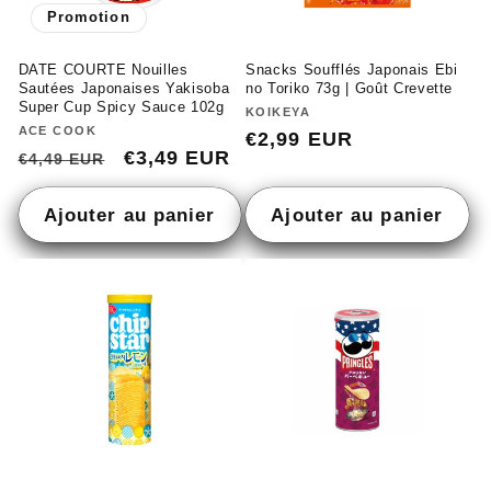
Promotion
DATE COURTE Nouilles
Snacks Soufflés Japonais Ebi
Sautées Japonaises Yakisoba
no Toriko 73g | Goût Crevette
Super Cup Spicy Sauce 102g
Fournisseur :
KOIKEYA
Fournisseur :
ACE COOK
Prix
€2,99 EUR
Prix
Prix
€3,49 EUR
€4,49 EUR
habituel
habituel
promotionnel
Ajouter au panier
Ajouter au panier