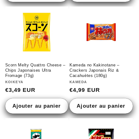
Scorn Melty Quattro Cheese –
Kameda no Kakinotane –
Chips Japonaises Ultra
Crackers Japonais Riz &
Fromage (73g)
Cacahuètes (180g)
Fournisseur :
KOIKEYA
Fournisseur :
KAMEDA
Prix
€3,49 EUR
Prix
€4,99 EUR
habituel
habituel
Ajouter au panier
Ajouter au panier