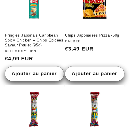
Chips Japonaises Pizza -60g
Pringles Japonais Caribbean
Spicy Chicken – Chips Épicées
Fournisseur :
CALBEE
Saveur Poulet (95g)
Prix
€3,49 EUR
Fournisseur :
KELLOGG'S JPN
habituel
Prix
€4,99 EUR
habituel
Ajouter au panier
Ajouter au panier