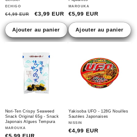
Fournisseur :
ECHIGO
Fournisseur :
MAROUKA
Prix
Prix
€3,99 EUR
Prix
€5,99 EUR
€4,99 EUR
habituel
promotionnel
habituel
Ajouter au panier
Ajouter au panier
Nori-Ten Crispy Seaweed
Yakisoba UFO - 128G Nouilles
Snack Original 65g - Snack
Sautées Japonaises
Japonais Algues Tempura
Fournisseur :
NISSIN
Fournisseur :
MAROUKA
Prix
€4,99 EUR
Prix
€5,99 EUR