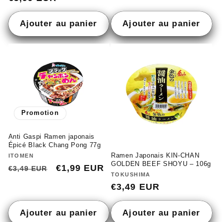
habituel
habituel
Ajouter au panier
Ajouter au panier
Promotion
Anti Gaspi Ramen japonais
Épicé Black Chang Pong 77g
Ramen Japonais KIN-CHAN
Fournisseur :
ITOMEN
GOLDEN BEEF SHOYU – 106g
Prix
Prix
€1,99 EUR
€3,49 EUR
Fournisseur :
TOKUSHIMA
habituel
promotionnel
Prix
€3,49 EUR
habituel
Ajouter au panier
Ajouter au panier