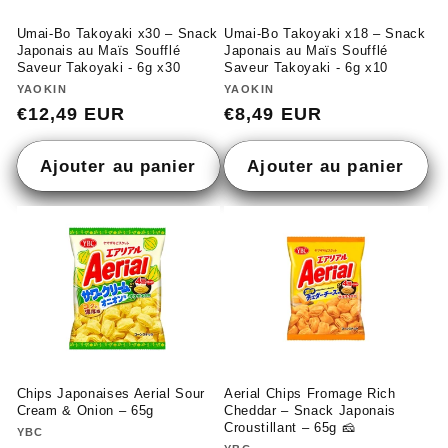
Umai-Bo Takoyaki x30 – Snack
Umai-Bo Takoyaki x18 – Snack
Japonais au Maïs Soufflé
Japonais au Maïs Soufflé
Saveur Takoyaki - 6g x30
Saveur Takoyaki - 6g x10
Fournisseur :
YAOKIN
Fournisseur :
YAOKIN
Prix
€12,49 EUR
Prix
€8,49 EUR
habituel
habituel
Ajouter au panier
Ajouter au panier
Chips Japonaises Aerial Sour
Aerial Chips Fromage Rich
Cream & Onion – 65g
Cheddar – Snack Japonais
Croustillant – 65g 🧀
Fournisseur :
YBC