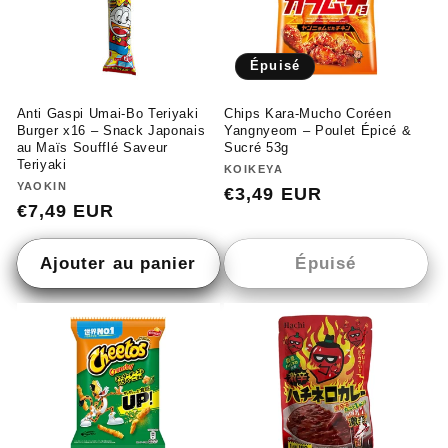
Épuisé
Anti Gaspi Umai-Bo Teriyaki
Chips Kara-Mucho Coréen
Burger x16 – Snack Japonais
Yangnyeom – Poulet Épicé &
au Maïs Soufflé Saveur
Sucré 53g
Teriyaki
Fournisseur :
KOIKEYA
Fournisseur :
YAOKIN
Prix
€3,49 EUR
Prix
€7,49 EUR
habituel
habituel
Ajouter au panier
Épuisé