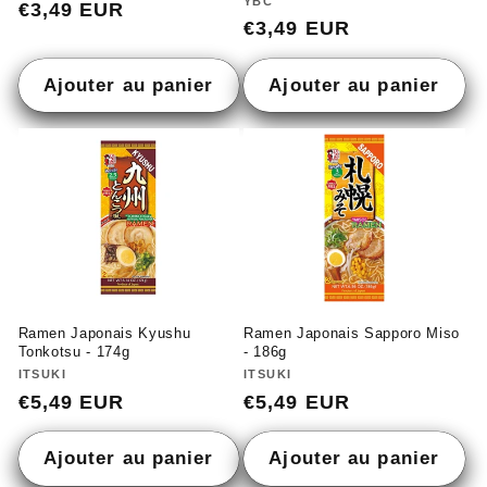
Fournisseur :
YBC
Prix
€3,49 EUR
Prix
€3,49 EUR
habituel
habituel
Ajouter au panier
Ajouter au panier
Ramen Japonais Kyushu
Ramen Japonais Sapporo Miso
Tonkotsu - 174g
- 186g
Fournisseur :
ITSUKI
Fournisseur :
ITSUKI
Prix
€5,49 EUR
Prix
€5,49 EUR
habituel
habituel
Ajouter au panier
Ajouter au panier