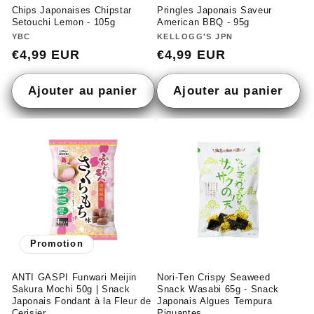
Chips Japonaises Chipstar
Pringles Japonais Saveur
Setouchi Lemon - 105g
American BBQ - 95g
Fournisseur :
YBC
Fournisseur :
KELLOGG'S JPN
Prix
€4,99 EUR
Prix
€4,99 EUR
habituel
habituel
Ajouter au panier
Ajouter au panier
Promotion
ANTI GASPI Funwari Meijin
Nori-Ten Crispy Seaweed
Sakura Mochi 50g | Snack
Snack Wasabi 65g - Snack
Japonais Fondant à la Fleur de
Japonais Algues Tempura
Cerisier
Piquantes