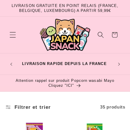
et
LIVRAISON GRATUITE EN POINT RELAIS (FRANCE,
passer
BELGIQUE, LUXEMBOURG) A PARTIR 59,99€
au
contenu
Panier
RTES
LIVRAISON RAPIDE DEPUIS LA FRANCE
4
E
Attention rappel sur produit Popcorn wasabi Mayo
Cliquez "ICI"
Filtrer et trier
35 produits