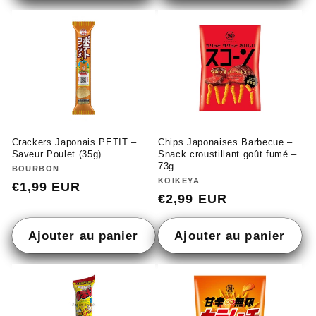
Crackers Japonais PETIT –
Chips Japonaises Barbecue –
Saveur Poulet (35g)
Snack croustillant goût fumé –
73g
Fournisseur :
BOURBON
Fournisseur :
KOIKEYA
Prix
€1,99 EUR
Prix
€2,99 EUR
habituel
habituel
Ajouter au panier
Ajouter au panier