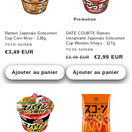
Promotion
Ramen Japonais Gotsumori
DATE COURTE Ramen
Cup Corn Miso - 138g
Instantané Japonais Gotsumori
Cup Wonton Shoyu - 117g
Fournisseur :
TOYO-SUISAN
Fournisseur :
TOYO-SUISAN
Prix
€3,49 EUR
Prix
Prix
€2,99 EUR
€3,49 EUR
habituel
habituel
promotionne
Ajouter au panier
Ajouter au panier