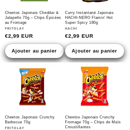
Cheetos Japonais Cheddar &
Curry Instantané Japonais
Jalapeño 70g – Chips Épicées
HACHI-NERO Flamin' Hot
au Fromage
Super Spicy 180g
Fournisseur :
FRITOLAY
Fournisseur :
HACHI
Prix
€2,99 EUR
Prix
€2,99 EUR
habituel
habituel
Ajouter au panier
Ajouter au panier
Cheetos Japonais Crunchy
Cheetos Japonais Crunchy
Barbecue 70g
Fromage 70g – Chips de Maïs
Croustillantes
Fournisseur :
FRITOLAY