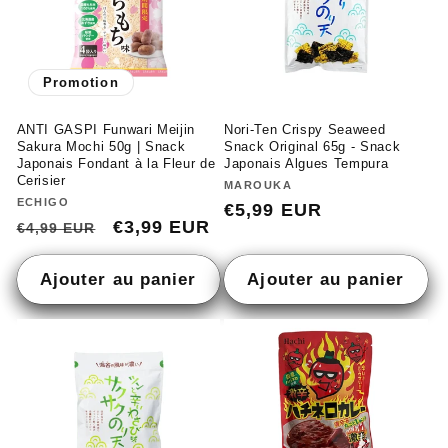
Promotion
ANTI GASPI Funwari Meijin
Nori-Ten Crispy Seaweed
Sakura Mochi 50g | Snack
Snack Original 65g - Snack
Japonais Fondant à la Fleur de
Japonais Algues Tempura
Cerisier
Fournisseur :
MAROUKA
Fournisseur :
ECHIGO
Prix
€5,99 EUR
Prix
Prix
€3,99 EUR
€4,99 EUR
habituel
habituel
promotionnel
Ajouter au panier
Ajouter au panier