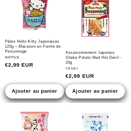
Pâtes Hello Kitty Japonaises
120g – Macaroni en Forme de
Personnage
Assaisonnement Japonais
Shake Potato Mad Hot Devil -
Fournisseur :
NIPPUN
20g
Prix
€2,99 EUR
Fournisseur :
YOUKI
habituel
Prix
€2,99 EUR
habituel
Ajouter au panier
Ajouter au panier