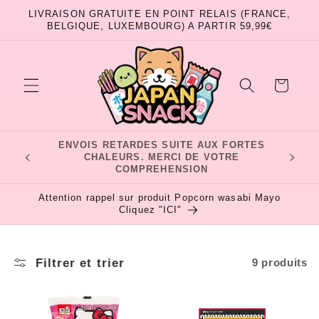
et
LIVRAISON GRATUITE EN POINT RELAIS (FRANCE,
passer
BELGIQUE, LUXEMBOURG) A PARTIR 59,99€
au
contenu
Panier
LIVRAISON RAPIDE DEPUIS LA FRANCE
4
Attention rappel sur produit Popcorn wasabi Mayo
Cliquez "ICI"
Filtrer et trier
9 produits