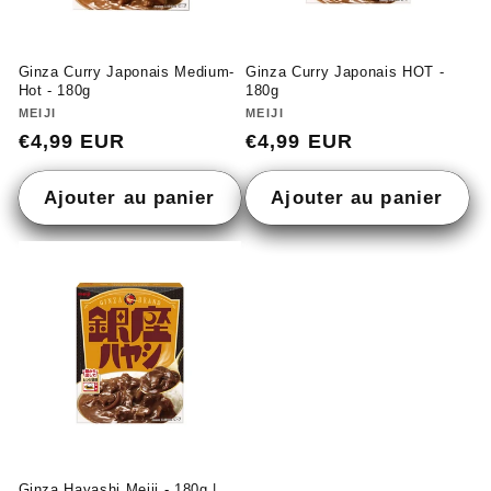
Ginza Curry Japonais Medium-
Ginza Curry Japonais HOT -
Hot - 180g
180g
Fournisseur :
MEIJI
Fournisseur :
MEIJI
Prix
€4,99 EUR
Prix
€4,99 EUR
habituel
habituel
Ajouter au panier
Ajouter au panier
Ginza Hayashi Meiji - 180g |