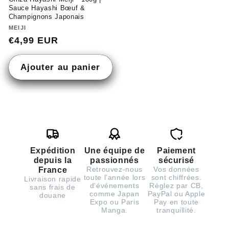
Sauce Hayashi Bœuf &
Champignons Japonais
Fournisseur :
MEIJI
Prix
€4,99 EUR
habituel
Ajouter au panier
Expédition
Une équipe de
Paiement
depuis la
passionnés
sécurisé
Retrouvez-nous
Vos données
France
toute l'année lors
sont chiffrées.
Livraison rapide
d'événements
Réglez par CB,
sans frais de
comme Japan
PayPal ou Apple
douane
Expo ou Paris
Pay en toute
Manga.
tranquillité.