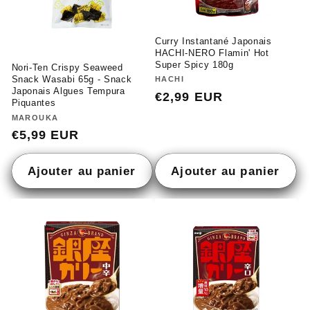
Curry Instantané Japonais
HACHI-NERO Flamin' Hot
Super Spicy 180g
Nori-Ten Crispy Seaweed
Snack Wasabi 65g - Snack
Fournisseur :
HACHI
Japonais Algues Tempura
Prix
€2,99 EUR
Piquantes
habituel
Fournisseur :
MAROUKA
Prix
€5,99 EUR
habituel
Ajouter au panier
Ajouter au panier