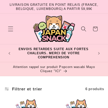
et
LIVRAISON GRATUITE EN POINT RELAIS (FRANCE,
passer
BELGIQUE, LUXEMBOURG) A PARTIR 59,99€
au
contenu
Panier
FORTES
4
RE
Attention rappel sur produit Popcorn wasabi Mayo
Cliquez "ICI"
Filtrer et trier
6 produits