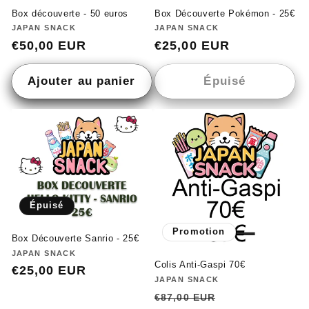
Box découverte - 50 euros
Box Découverte Pokémon - 25€
Fournisseur :
JAPAN SNACK
Fournisseur :
JAPAN SNACK
Prix
€50,00 EUR
Prix
€25,00 EUR
habituel
habituel
Ajouter au panier
Épuisé
Épuisé
Promotion
Box Découverte Sanrio - 25€
Fournisseur :
JAPAN SNACK
Colis Anti-Gaspi 70€
Prix
€25,00 EUR
Fournisseur :
JAPAN SNACK
habituel
Prix
Prix
€87,00 EUR