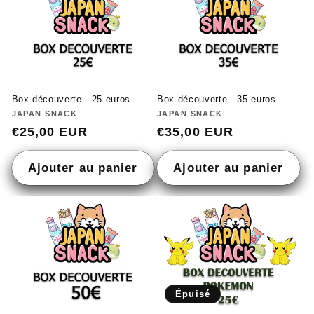
Box découverte - 25 euros
Box découverte - 35 euros
Fournisseur :
JAPAN SNACK
Fournisseur :
JAPAN SNACK
Prix
€25,00 EUR
Prix
€35,00 EUR
habituel
habituel
Ajouter au panier
Ajouter au panier
Épuisé