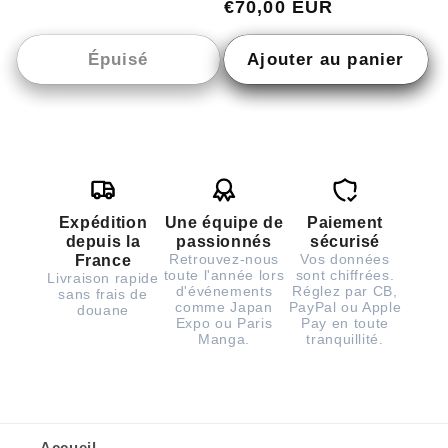
habituel
€70,00 EUR
promotionne
Épuisé
Ajouter au panier
Expédition
Une équipe de
Paiement
depuis la
passionnés
sécurisé
Retrouvez-nous
Vos données
France
toute l'année lors
sont chiffrées.
Livraison rapide
d'événements
Réglez par CB,
sans frais de
comme Japan
PayPal ou Apple
douane
Expo ou Paris
Pay en toute
Manga.
tranquillité.
Accueil