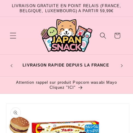
et
LIVRAISON GRATUITE EN POINT RELAIS (FRANCE,
passer
BELGIQUE, LUXEMBOURG) A PARTIR 59,99€
au
contenu
Panier
RTES
LIVRAISON RAPIDE DEPUIS LA FRANCE
4
E
Attention rappel sur produit Popcorn wasabi Mayo
Cliquez "ICI"
Passer aux
informations
produits