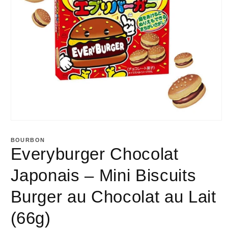
Ouvrir
le
média
BOURBON
1
Everyburger Chocolat
dans
une
fenêtre
Japonais – Mini Biscuits
modale
Burger au Chocolat au Lait
(66g)