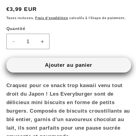
Prix
€3,99 EUR
habituel
Taxes incluses.
Frais d'expédition
calculés à l'étape de paiement.
Quantité
Quantité
Réduire
Augmenter
la
la
quantité
quantité
de
de
Ajouter au panier
Everyburger
Everyburger
Chocolat
Chocolat
Craquez pour ce snack trop kawaii venu tout
Japonais
Japonais
–
–
droit du Japon ! Les
Everyburger
sont de
Mini
Mini
délicieux mini biscuits en forme de petits
Biscuits
Biscuits
burgers. Composés de biscuits croustillants au
Burger
Burger
blé entier, garnis d’un savoureux chocolat au
au
au
Chocolat
Chocolat
lait, ils sont parfaits pour une pause sucrée
au
au