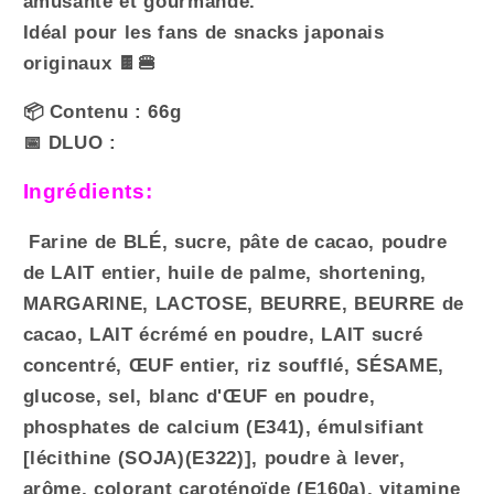
amusante et gourmande.
Lait
Lait
Idéal pour les fans de snacks japonais
(66g)
(66g)
originaux 🍫🍔
📦 Contenu : 66g
📅 DLUO :
Ingrédients:
Farine de BLÉ, sucre, pâte de cacao, poudre
de LAIT entier, huile de palme, shortening,
MARGARINE, LACTOSE, BEURRE, BEURRE de
cacao, LAIT écrémé en poudre, LAIT sucré
concentré, ŒUF entier, riz soufflé, SÉSAME,
glucose, sel, blanc d'ŒUF en poudre,
phosphates de calcium (E341), émulsifiant
[lécithine (SOJA)(E322)], poudre à lever,
arôme, colorant caroténoïde (E160a), vitamine