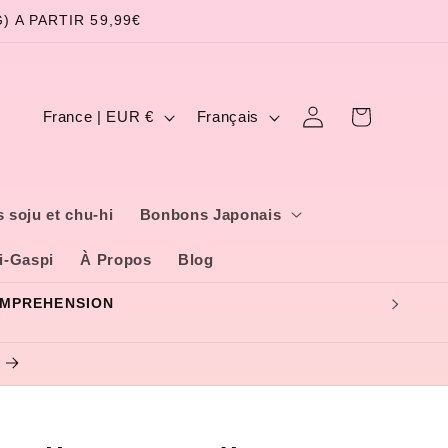
 A PARTIR 59,99€
P
L
Panier
Connexion
France | EUR €
Français
a
a
y
n
s
g
 soju et chu-hi
Bonbons Japonais
/
u
i-Gaspi
À Propos
Blog
r
e
é
g
i
o