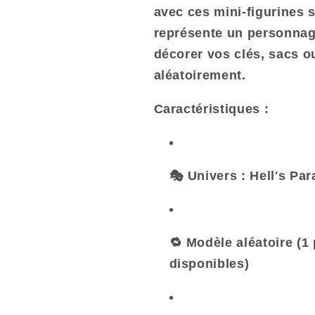
Manga
Manga
avec ces mini-figurines 
Gashapon
Gashapon
représente un personnag
1pcs
1pcs
décorer vos clés, sacs o
aléatoirement
.
Caractéristiques :
🎭 Univers : Hell's Pa
🔁 Modèle aléatoire (
disponibles)