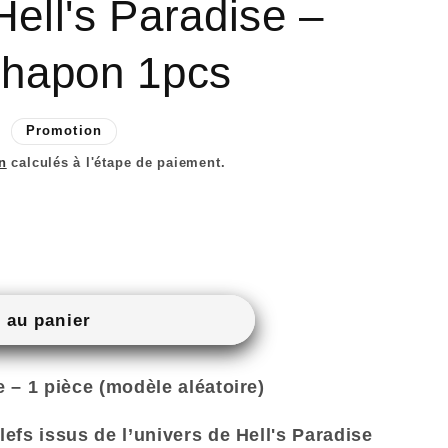
n
Hell's Paradise –
hapon 1pcs
Promotion
nel
n
calculés à l'étape de paiement.
 au panier
e – 1 pièce (modèle aléatoire)
lefs issus de l’univers de
Hell's Paradise