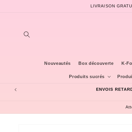
et
LIVRAISON GRATU
passer
au
contenu
Nouveautés
Box découverte
K-Fo
Produits sucrés
Produi
At
Passer aux
informations