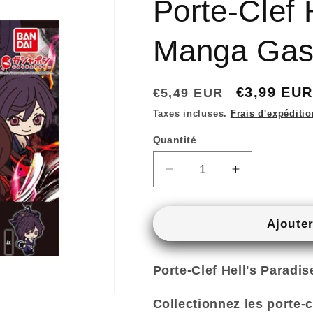
Porte-Clef 
Manga Gas
Prix
Prix
€3,99 EUR
€5,49 EUR
habituel
promotion
Taxes incluses.
Frais d'expéditio
Quantité
Quantité
Réduire
Augmenter
la
la
quantité
quantité
de
de
Ajouter
Porte-
Porte-
Clef
Clef
Porte-Clef Hell's Paradis
Hell&#39;s
Hell&#39;s
Paradise
Paradise
–
–
Collectionnez les porte-c