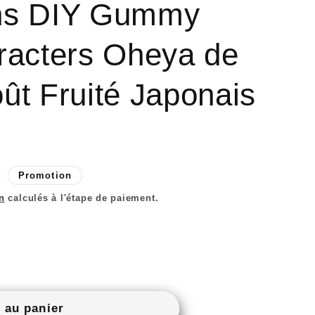
n
ns DIY Gummy
racters Oheya de
ût Fruité Japonais
Promotion
nel
n
calculés à l'étape de paiement.
 au panier