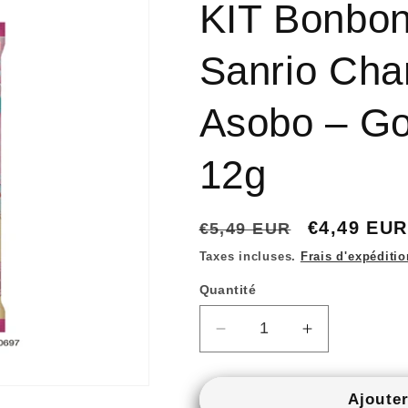
KIT Bonbo
Sanrio Cha
Asobo – Go
12g
Prix
Prix
€4,49 EUR
€5,49 EUR
habituel
promotion
Taxes incluses.
Frais d'expéditio
Quantité
Quantité
Réduire
Augmenter
la
la
quantité
quantité
de
de
Ajouter