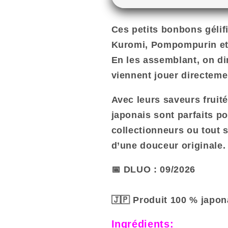
KIT
KIT
Bonbons
Bonbons
Ces petits bonbons gélif
DIY
DIY
Gummy
Gummy
Kuromi, Pompompurin et
Sanrio
Sanrio
En les assemblant, on di
Characters
Characters
viennent jouer directemen
Oheya
Oheya
de
de
Avec leurs saveurs fruit
Asobo
Asobo
–
–
japonais sont parfaits po
Goût
Goût
collectionneurs ou tout
Fruité
Fruité
d’une douceur originale.
Japonais
Japonais
12g
12g
📅 DLUO : 09/2026
🇯🇵 Produit 100 % japon
Ingrédients: