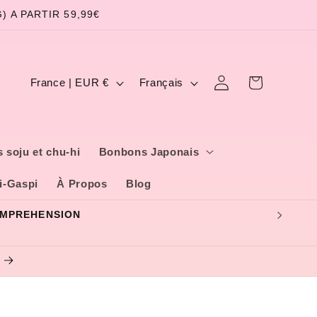
 A PARTIR 59,99€
P
L
Panier
Connexion
France | EUR €
Français
a
a
y
n
s
g
 soju et chu-hi
Bonbons Japonais
/
u
i-Gaspi
À Propos
Blog
r
e
é
g
i
o