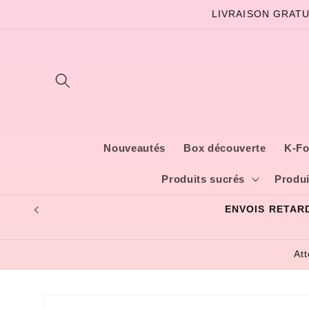
et
LIVRAISON GRATU
passer
au
contenu
Nouveautés
Box découverte
K-Fo
Produits sucrés
Produi
At
Passer aux